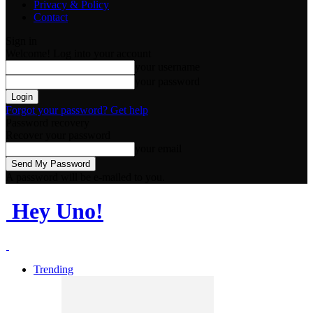
Privacy & Policy
Contact
Sign in
Welcome! Log into your account
your username
your password
Forgot your password? Get help
Password recovery
Recover your password
your email
A password will be e-mailed to you.
Hey Uno!
Trending