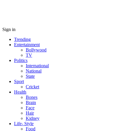
Sign in
Trending
Entertainment
Bollywood
TV
Politics
International
National
State
Sport
Cricket
Health
Bones
Brain
Face
Hair
Kidney
Life- Style
Food